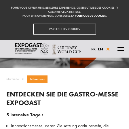
POUR VOUS OFFRIR UNE MEILLEURE EXPÉRIENCE, CE SITE UTILISE DES COOKIES, Y
COMPRIS CEUX DE TIERS.
POUR EN SAVOIR PLUS, CONSULTEZ LA
POLITIQUE DE COOKIES
.
J'ACCEPTE LES COOKIES
TEILNEHMEN
FR
EN
DE
HIGHLIGHTS
TEILNEHMEN
AUSSTELLER
Startseite
Teilnehmen
BESUCHEN
PRESSE
KONTAKT
ENTDECKEN SIE DIE GASTRO-MESSE
PARTNER
EXPOGAST
5 intensive Tage :
Innovationsmesse, deren Zielsetzung darin besteht, die