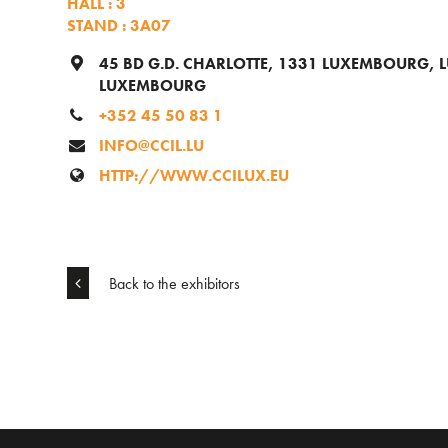
HALL : 3
STAND : 3A07
45 BD G.D. CHARLOTTE, 1331 LUXEMBOURG,
LUXEMBOURG
+352 45 50 83 1
INFO@CCIL.LU
HTTP://WWW.CCILUX.EU
Back to the exhibitors