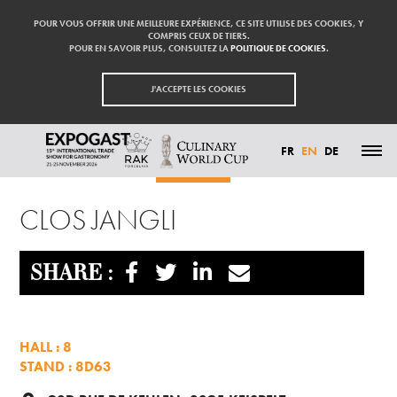
POUR VOUS OFFRIR UNE MEILLEURE EXPÉRIENCE, CE SITE UTILISE DES COOKIES, Y
COMPRIS CEUX DE TIERS.
POUR EN SAVOIR PLUS, CONSULTEZ LA
POLITIQUE DE COOKIES
.
J'ACCEPTE LES COOKIES
FR
EN
DE
Homepage
Exhibitors
CLOS JANGLI
HIGHLIGHTS
CLOS JANGLI
PARTICIPATE
EXHIBITORS
VISIT
PRESS
SHARE :
CONTACT
PARTNER
HALL : 8
STAND : 8D63