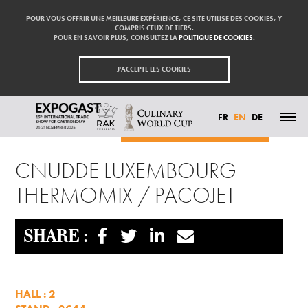
POUR VOUS OFFRIR UNE MEILLEURE EXPÉRIENCE, CE SITE UTILISE DES COOKIES, Y
COMPRIS CEUX DE TIERS.
POUR EN SAVOIR PLUS, CONSULTEZ LA
POLITIQUE DE COOKIES
.
J'ACCEPTE LES COOKIES
FR
EN
DE
Homepage
Exhibitors
Cnudde Luxembourg Thermomix / Pacojet
HIGHLIGHTS
CNUDDE LUXEMBOURG
PARTICIPATE
EXHIBITORS
THERMOMIX / PACOJET
VISIT
PRESS
CONTACT
PARTNER
SHARE :
HALL : 2