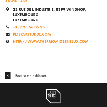
STAND : 2C44
22 RUE DE L'INDUSTRIE, 8399 WINDHOF,
LUXEMBOURG
LUXEMBOURG
+352 28 66 05 25
PETER@CNUDDE.COM
HTTP://WWW.THERMOMIXBENELUX.COM
Back to the exhibitors