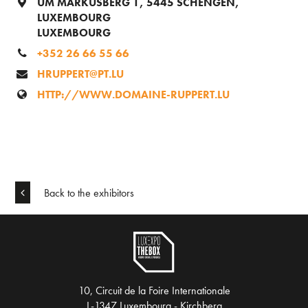
UM MARKUSBERG 1, 5445 SCHENGEN,
LUXEMBOURG
LUXEMBOURG
+352 26 66 55 66
HRUPPERT@PT.LU
HTTP://WWW.DOMAINE-RUPPERT.LU
Back to the exhibitors
10, Circuit de la Foire Internationale
L-1347 Luxembourg - Kirchberg