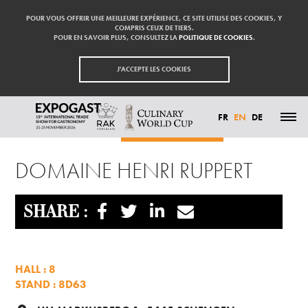
POUR VOUS OFFRIR UNE MEILLEURE EXPÉRIENCE, CE SITE UTILISE DES COOKIES, Y
COMPRIS CEUX DE TIERS.
POUR EN SAVOIR PLUS, CONSULTEZ LA
POLITIQUE DE COOKIES
.
J'ACCEPTE LES COOKIES
FR
EN
DE
Homepage
Exhibitors
DOMAINE HENRI RUPPERT
HIGHLIGHTS
DOMAINE HENRI RUPPERT
PARTICIPATE
EXHIBITORS
VISIT
PRESS
SHARE :
CONTACT
PARTNER
HALL : 8
STAND : 8D63