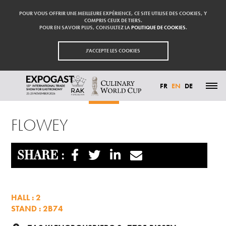
POUR VOUS OFFRIR UNE MEILLEURE EXPÉRIENCE, CE SITE UTILISE DES COOKIES, Y
COMPRIS CEUX DE TIERS.
POUR EN SAVOIR PLUS, CONSULTEZ LA
POLITIQUE DE COOKIES
.
J'ACCEPTE LES COOKIES
FR
EN
DE
Homepage
Exhibitors
FLOWEY
HIGHLIGHTS
FLOWEY
PARTICIPATE
EXHIBITORS
VISIT
PRESS
SHARE :
CONTACT
PARTNER
HALL : 2
STAND : 2B74