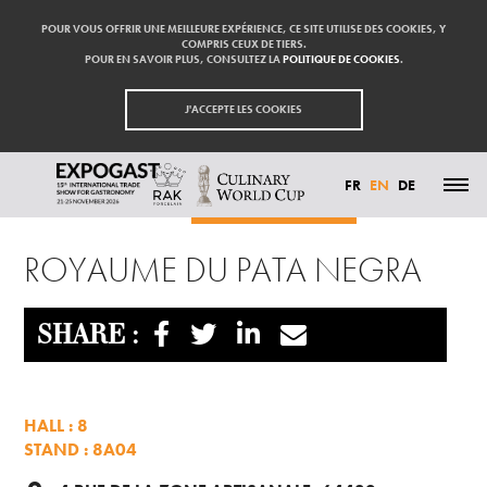
POUR VOUS OFFRIR UNE MEILLEURE EXPÉRIENCE, CE SITE UTILISE DES COOKIES, Y
COMPRIS CEUX DE TIERS.
POUR EN SAVOIR PLUS, CONSULTEZ LA
POLITIQUE DE COOKIES
.
J'ACCEPTE LES COOKIES
FR
EN
DE
Homepage
Exhibitors
ROYAUME DU PATA NEGRA
HIGHLIGHTS
ROYAUME DU PATA NEGRA
PARTICIPATE
EXHIBITORS
VISIT
PRESS
SHARE :
CONTACT
PARTNER
HALL : 8
STAND : 8A04