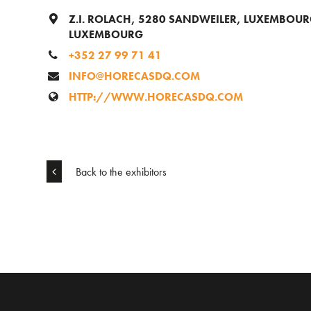
Z.I. ROLACH, 5280 SANDWEILER, LUXEMBOU
LUXEMBOURG
+352 27 99 71 41
INFO@HORECASDQ.COM
HTTP://WWW.HORECASDQ.COM
Back to the exhibitors