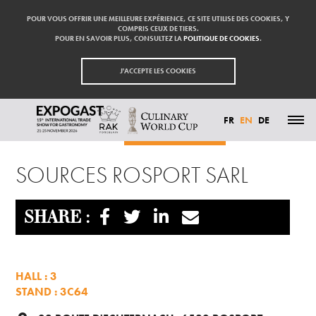
POUR VOUS OFFRIR UNE MEILLEURE EXPÉRIENCE, CE SITE UTILISE DES COOKIES, Y
COMPRIS CEUX DE TIERS.
POUR EN SAVOIR PLUS, CONSULTEZ LA
POLITIQUE DE COOKIES
.
J'ACCEPTE LES COOKIES
FR
EN
DE
Homepage
Exhibitors
SOURCES ROSPORT SARL
HIGHLIGHTS
SOURCES ROSPORT SARL
PARTICIPATE
EXHIBITORS
VISIT
PRESS
SHARE :
CONTACT
PARTNER
HALL : 3
STAND : 3C64