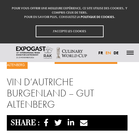
POUR VOUS OFFRIR UNE MEILLEURE EXPÉRIENCE, CE SITE UTILISE DES COOKIES, Y
COMPRIS CEUX DE TIERS.
POUR EN SAVOIR PLUS, CONSULTEZ LA
POLITIQUE DE COOKIES
.
J'ACCEPTE LES COOKIES
FR
EN
DE
Homepage
Exhibitors
VIN D’AUTRICHE BURGENLAND – GUT
ALTENBERG
HIGHLIGHTS
PARTICIPATE
VIN D’AUTRICHE
EXHIBITORS
VISIT
BURGENLAND – GUT
PRESS
CONTACT
ALTENBERG
PARTNER
SHARE :