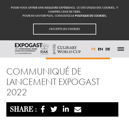
POUR VOUS OFFRIR UNE MEILLEURE EXPÉRIENCE, CE SITE UTILISE DES COOKIES, Y
COMPRIS CEUX DE TIERS.
POUR EN SAVOIR PLUS, CONSULTEZ LA
POLITIQUE DE COOKIES
.
J'ACCEPTE LES COOKIES
FR
EN
DE
Accueil
Actualités
Communiqué de lancement Expogast 2022
ACTUALITÉS
COMMUNIQUÉ DE
PARTICIPER
EXPOSANTS
LANCEMENT EXPOGAST
VISITER
PRESSE
2022
CONTACT
PARTENAIRES
SHARE :