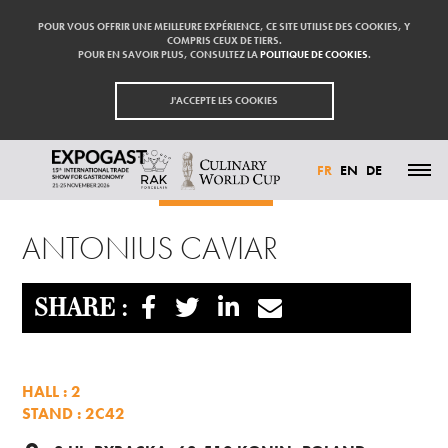
POUR VOUS OFFRIR UNE MEILLEURE EXPÉRIENCE, CE SITE UTILISE DES COOKIES, Y
COMPRIS CEUX DE TIERS.
POUR EN SAVOIR PLUS, CONSULTEZ LA
POLITIQUE DE COOKIES
.
J'ACCEPTE LES COOKIES
FR
EN
DE
Accueil
Exposants
ANTONIUS CAVIAR
ACTUALITÉS
ANTONIUS CAVIAR
PARTICIPER
EXPOSANTS
VISITER
PRESSE
SHARE :
CONTACT
PARTENAIRES
HALL : 2
STAND : 2C42