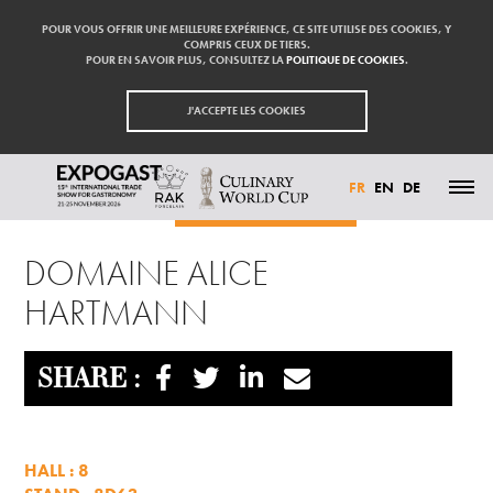
POUR VOUS OFFRIR UNE MEILLEURE EXPÉRIENCE, CE SITE UTILISE DES COOKIES, Y
COMPRIS CEUX DE TIERS.
POUR EN SAVOIR PLUS, CONSULTEZ LA
POLITIQUE DE COOKIES
.
J'ACCEPTE LES COOKIES
FR
EN
DE
Accueil
Exposants
DOMAINE ALICE HARTMANN
ACTUALITÉS
DOMAINE ALICE
PARTICIPER
EXPOSANTS
HARTMANN
VISITER
PRESSE
CONTACT
PARTENAIRES
SHARE :
HALL : 8