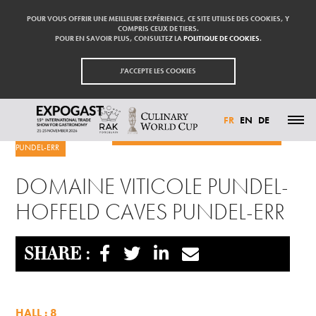
POUR VOUS OFFRIR UNE MEILLEURE EXPÉRIENCE, CE SITE UTILISE DES COOKIES, Y
COMPRIS CEUX DE TIERS.
POUR EN SAVOIR PLUS, CONSULTEZ LA
POLITIQUE DE COOKIES
.
J'ACCEPTE LES COOKIES
FR
EN
DE
Accueil
Exposants
DOMAINE VITICOLE PUNDEL-HOFFELD CAVES
PUNDEL-ERR
ACTUALITÉS
PARTICIPER
DOMAINE VITICOLE PUNDEL-
EXPOSANTS
VISITER
HOFFELD CAVES PUNDEL-ERR
PRESSE
CONTACT
PARTENAIRES
SHARE :
HALL : 8