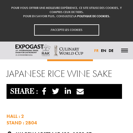
POUR VOUS OFFRIR UNE MEILLEURE EXPÉRIENCE, CE SITE UTILISE DES COOKIES, Y
COMPRIS CEUX DE TIERS.
POUR EN SAVOIR PLUS, CONSULTEZ LA
POLITIQUE DE COOKIES
.
J'ACCEPTE LES COOKIES
FR
EN
DE
Accueil
Exposants
JAPANESE RICE WINE SAKE
ACTUALITÉS
JAPANESE RICE WINE SAKE
PARTICIPER
EXPOSANTS
VISITER
PRESSE
SHARE :
CONTACT
PARTENAIRES
HALL : 2
STAND : 2B04