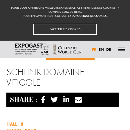
POUR VOUS OFFRIR UNE MEILLEURE EXPÉRIENCE, CE SITE UTILISE DES COOKIES, Y
COMPRIS CEUX DE TIERS.
POUR EN SAVOIR PLUS, CONSULTEZ LA
POLITIQUE DE COOKIES
.
J'ACCEPTE LES COOKIES
FR
EN
DE
Accueil
Exposants
SCHLINK DOMAINE VITICOLE
ACTUALITÉS
SCHLINK DOMAINE
PARTICIPER
EXPOSANTS
VITICOLE
VISITER
PRESSE
CONTACT
PARTENAIRES
SHARE :
HALL : 8