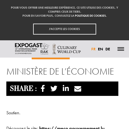
POUR VOUS OFFRIR UNE MEILLEURE EXPÉRIENCE, CE SITE UTILISE DES COOKIES, Y
COMPRIS CEUX DE TIERS.
POUR EN SAVOIR PLUS, CONSULTEZ LA
POLITIQUE DE COOKIES
.
J'ACCEPTE LES COOKIES
FR
EN
DE
Accueil
Ministère de l’Économie
ACTUALITÉS
MINISTÈRE DE L’ÉCONOMIE
PARTICIPER
EXPOSANTS
VISITER
PRESSE
SHARE :
CONTACT
PARTENAIRES
Soutien.
Découvrez le site:
https://meco.gouvernement.lu