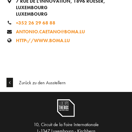
7 RUE DE L'INNOVATION, 1896 ROESER,
LUXEMBOURG
LUXEMBOURG
+352 26 29 68 88
ANTONIO.CAETANO@BOMA.LU
HTTP://WWW.BOMA.LU
Zurück zu den Ausstellern
10, Circuit de la Foire Internationale
L-1347 Luxembourg - Kirchberg