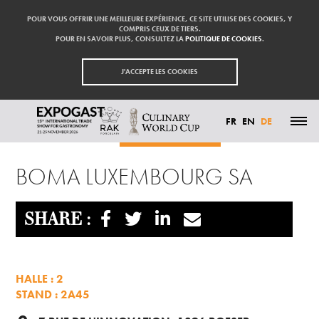
POUR VOUS OFFRIR UNE MEILLEURE EXPÉRIENCE, CE SITE UTILISE DES COOKIES, Y
COMPRIS CEUX DE TIERS.
POUR EN SAVOIR PLUS, CONSULTEZ LA
POLITIQUE DE COOKIES
.
J'ACCEPTE LES COOKIES
FR
EN
DE
Startseite
Aussteller
BOMA LUXEMBOURG SA
HIGHLIGHTS
BOMA LUXEMBOURG SA
TEILNEHMEN
AUSSTELLER
BESUCHEN
PRESSE
SHARE :
KONTAKT
PARTNER
HALLE : 2
STAND : 2A45