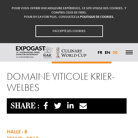
POUR VOUS OFFRIR UNE MEILLEURE EXPÉRIENCE, CE SITE UTILISE DES COOKIES, Y
COMPRIS CEUX DE TIERS.
POUR EN SAVOIR PLUS, CONSULTEZ LA
POLITIQUE DE COOKIES
.
J'ACCEPTE LES COOKIES
FR
EN
DE
Startseite
Aussteller
DOMAINE VITICOLE KRIER-WELBES
HIGHLIGHTS
DOMAINE VITICOLE KRIER-
TEILNEHMEN
AUSSTELLER
WELBES
BESUCHEN
PRESSE
KONTAKT
PARTNER
SHARE :
HALLE : 8