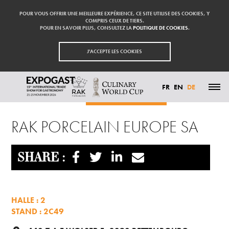
POUR VOUS OFFRIR UNE MEILLEURE EXPÉRIENCE, CE SITE UTILISE DES COOKIES, Y
COMPRIS CEUX DE TIERS.
POUR EN SAVOIR PLUS, CONSULTEZ LA
POLITIQUE DE COOKIES
.
J'ACCEPTE LES COOKIES
FR
EN
DE
Startseite
Aussteller
RAK PORCELAIN EUROPE SA
HIGHLIGHTS
RAK PORCELAIN EUROPE SA
TEILNEHMEN
AUSSTELLER
BESUCHEN
PRESSE
SHARE :
KONTAKT
PARTNER
HALLE : 2
STAND : 2C49