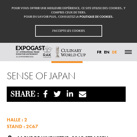
POUR VOUS OFFRIR UNE MEILLEURE EXPÉRIENCE, CE SITE UTILISE DES COOKIES, Y
COMPRIS CEUX DE TIERS.
POUR EN SAVOIR PLUS, CONSULTEZ LA
POLITIQUE DE COOKIES
.
J'ACCEPTE LES COOKIES
FR
EN
DE
Startseite
Aussteller
SENSE OF JAPAN
HIGHLIGHTS
SENSE OF JAPAN
TEILNEHMEN
AUSSTELLER
BESUCHEN
PRESSE
SHARE :
KONTAKT
PARTNER
HALLE : 2
STAND : 2C67