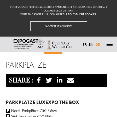
POUR VOUS OFFRIR UNE MEILLEURE EXPÉRIENCE, CE SITE UTILISE DES COOKIES, Y
COMPRIS CEUX DE TIERS.
POUR EN SAVOIR PLUS, CONSULTEZ LA
POLITIQUE DE COOKIES
.
J'ACCEPTE LES COOKIES
FR
EN
DE
Startseite
Highlights
Parkplätze
HIGHLIGHTS
PARKPLÄTZE
TEILNEHMEN
AUSSTELLER
BESUCHEN
PRESSE
SHARE :
KONTAKT
PARTNER
PARKPLÄTZE LUXEXPO THE BOX
Nord- Parkplätze 750 Plätze
Süd- Parkplätze 650 Plätze