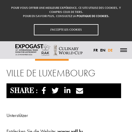
POUR VOUS OFFRIR UNE MEILLEURE EXPÉRIENCE, CE SITE UTILISE DES COOKIES, Y
COMPRIS CEUX DE TIERS.
POUR EN SAVOIR PLUS, CONSULTEZ LA
POLITIQUE DE COOKIES
.
J'ACCEPTE LES COOKIES
FR
EN
DE
Startseite
Ville de Luxembourg
HIGHLIGHTS
VILLE DE LUXEMBOURG
TEILNEHMEN
AUSSTELLER
BESUCHEN
PRESSE
SHARE :
KONTAKT
PARTNER
Unterstützer
Entdecken Sie die Website:
www.vdl.lu