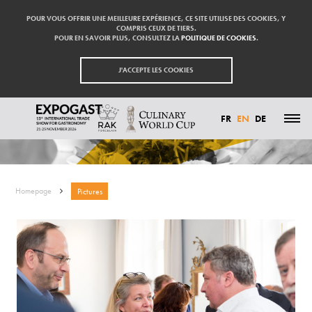
POUR VOUS OFFRIR UNE MEILLEURE EXPÉRIENCE, CE SITE UTILISE DES COOKIES, Y
COMPRIS CEUX DE TIERS.
POUR EN SAVOIR PLUS, CONSULTEZ LA
POLITIQUE DE COOKIES
.
J'ACCEPTE LES COOKIES
PICTURES
FR
EN
DE
HIGHLIGHTS
PARTICIPATE
EXHIBITORS
Homepage
Pictures
VISIT
PRESS
CONTACT
PARTNER