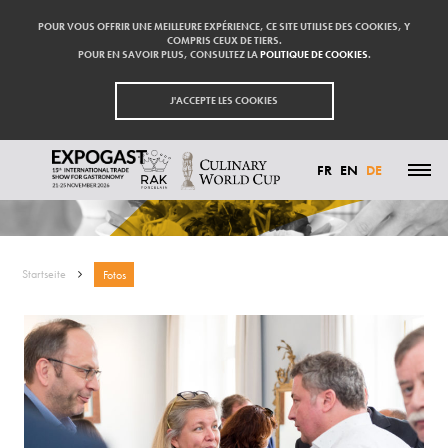
POUR VOUS OFFRIR UNE MEILLEURE EXPÉRIENCE, CE SITE UTILISE DES COOKIES, Y
COMPRIS CEUX DE TIERS.
POUR EN SAVOIR PLUS, CONSULTEZ LA
POLITIQUE DE COOKIES
.
J'ACCEPTE LES COOKIES
FOTOS
FR
EN
DE
HIGHLIGHTS
TEILNEHMEN
AUSSTELLER
Startseite
Fotos
BESUCHEN
PRESSE
KONTAKT
PARTNER